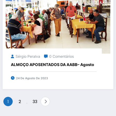
Sérgio Peralva
0 Comentários
ALMOÇO APOSENTADOS DA AABB– Agosto
24 De Agosto De 2023
Navegação
1
2
33
…
por