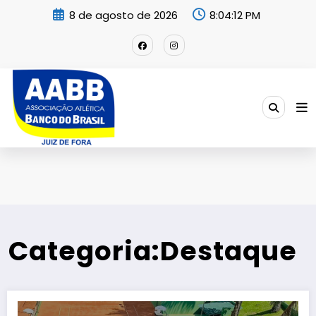
Pular
8 de agosto de 2026
8:04:14 PM
para
o
conteúdo
Categoria:Destaque
Almoço de Final de Ano dos Tenistas da AABB